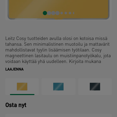
Leitz Cosy tuotteiden avulla olosi on kotoisa missä
tahansa. Sen minimalistinen muotoilu ja mattavärit
mahdollistavat tyylin lisäämisen työtilaan. Cosy
magneettinen lasitaulu on muistiinpanotyökalu, jota
voidaan käyttää yhä uudelleen. Kirjoita mukana
toimitetulla kuivapyyhittävällä kynällä merkinnät,
LAAJENNA
pyyhi puhtaaksi ja aloita uudestaan. Tämä
kuivapyyhittävä lasitaulu on täydellinen lisä kotiin tai
toimistoon antamaan rennon ja tuottavan työpäivän.
Osta nyt