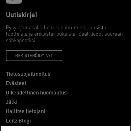
Uutiskirje!
Pysy ajantasalla Leitz tapahtumista, uusista
tuotteista ja erikoistarjouksista. Saat tíedot suoraan
sähköpostiisi!
REKISTERÖIDY NYT
Tietosuojailmoitus
Evästeet
Oikeudellinen huomautus
Jälki
Hallitse tietojani
Leitz Blogi
Ammatti