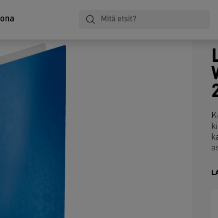
tona
K
k
k
a
L