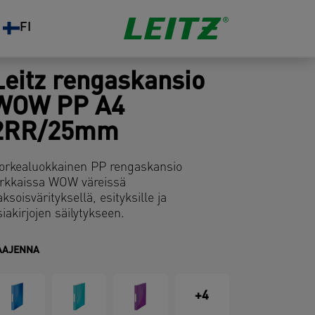
FI
Leitz rengaskansio
WOW PP A4
2RR/25mm
orkealuokkainen PP rengaskansio
irkkaissa WOW väreissä
aksoisvärityksellä, esityksille ja
siakirjojen säilytykseen.
AAJENNA
+4