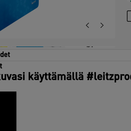
+7
udet
t
uvasi käyttämällä #leitzpr