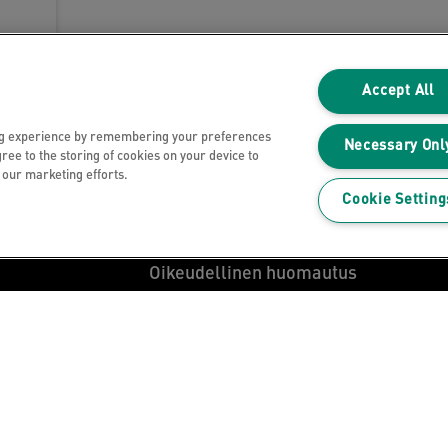
Accept All
ng experience by remembering your preferences
Necessary Onl
gree to the storing of cookies on your device to
n our marketing efforts.
Tietosuojailmoitus
Cookie Setting
Evästeet
Oikeudellinen huomautus
Jälki
Hallitse tietojani