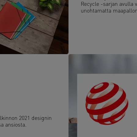
Recycle -sarjan avulla v
unohtamatta maapallo
alkinnon 2021 designin
a ansiosta.