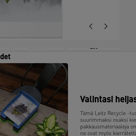
e
y
t
j
+8
udet
Valintasi heij
Tämä Leitz Recycle -tuo
suurimmaksi osaksi kie
pakkausmateriaaleja on
ne ovat myös kierrätett