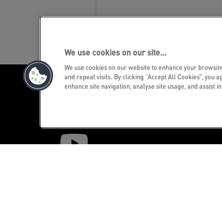
We use cookies on our site…
We use cookies on our website to enhance your browsi
and repeat visits. By clicking “Accept All Cookies”, you a
enhance site navigation, analyse site usage, and assist i
Uutiskirje!
Pysy ajantasalla Leitz tapahtumista,
uusista tuotteista ja erikoistarjouksista.
Saat tíedot suoraan sähköpostiisi!