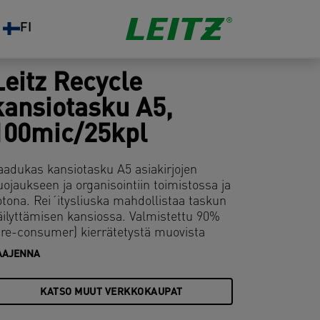
FI
Leitz Recycle
kansiotasku A5,
100mic/25kpl
aadukas kansiotasku A5 asiakirjojen
uojaukseen ja organisointiin toimistossa ja
otona. Rei´itysliuska mahdollistaa taskun
äilyttämisen kansiossa. Valmistettu 90%
pre-consumer) kierrätetystä muovista
ulkopuolisen UL:n tarkistama ja
AAJENNA
yväksymä) ja 100% kierrätettävä.
uovitasku on täysin yhteensopiva muiden
KATSO MUUT VERKKOKAUPAT
ecycle tuotteiden kanssa. Nykyaikainen
ihreä arkistointituote, joka sopii sekä kotiin