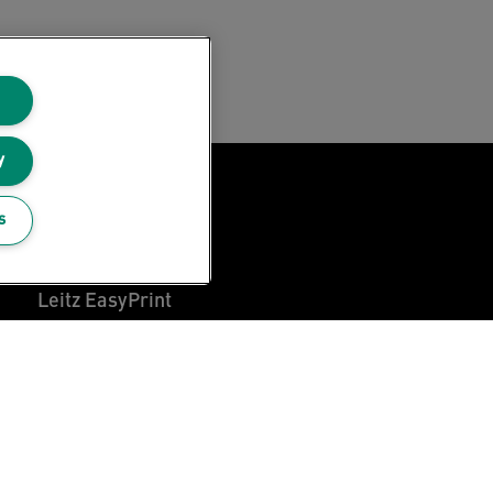
y
Leitz Blogi
s
Ammatti
Leitz EasyPrint
Asiakastuki
Pakkausten kierrätysohjeet
Takuuehdot
Vaatimustenmukaisuusvakuutukset