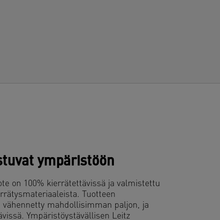
ttä toimistoon. Leitzin uudella
mpäristöystävällisellä Recycle-
uotesarjalla voit parantaa työympäristöä –
a maapalloa.
astuvat ympäristöön
te on 100% kierrätettävissä ja valmistettu
rrätysmateriaaleista. Tuotteen
 vähennetty mahdollisimman paljon, ja
ävissä. Ympäristöystävällisen Leitz