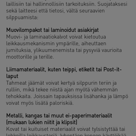
laillisiin tai hallinnollisiin tarkoituksiin. Suojataksesi
sekä laitteesi että tietosi, vältä seuraavien
silppuamista:
Muovilompakot tai laminoidut asiakirjat
Muovi- ja laminaatiokalvot voivat kietoutua
leikkausmekanismin ympärille, aiheuttaen
jumituksia, ylikuumenemista tai pysyviä vaurioita
moottorille ja terille.
Liimamateriaalit, kuten teippi, etiketit tai Post-it-
laput
Tahmeat jäämät voivat kertyä silppurin teriin ja
rulliin, mikä tekee niistä ajan myötä vähemmän
tehokkaita. Joissain tapauksissa lisähanka ja lämpö
voivat myös lisätä paloriskiä.
Metalli, kangas tai muut ei-paperimateriaalit
(mukaan lukien niitit ja klipsit)
Kovat tai kuituiset materiaalit voivat tylsistyttää tai