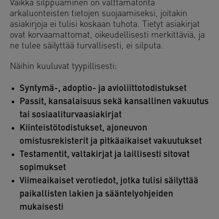
Vaikka silppuaminen on välttämätöntä
arkaluonteisten tietojen suojaamiseksi, joitakin
asiakirjoja ei tulisi koskaan tuhota. Tietyt asiakirjat
ovat korvaamattomat, oikeudellisesti merkittäviä, ja
ne tulee säilyttää turvallisesti, ei silputa.
Näihin kuuluvat tyypillisesti:
Syntymä-, adoptio- ja avioliittotodistukset
Passit, kansalaisuus sekä kansallinen vakuutus
tai sosiaaliturvaasiakirjat
Kiinteistötodistukset, ajoneuvon
omistusrekisterit ja pitkäaikaiset vakuutukset
Testamentit, valtakirjat ja laillisesti sitovat
sopimukset
Viimeaikaiset verotiedot, jotka tulisi säilyttää
paikallisten lakien ja sääntelyohjeiden
mukaisesti