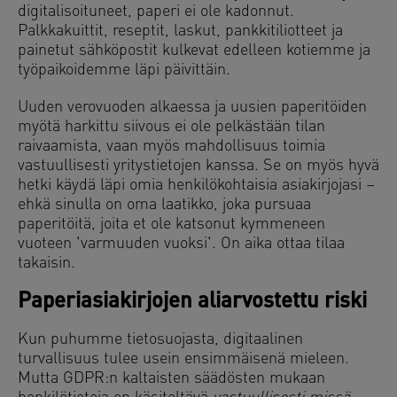
digitalisoituneet, paperi ei ole kadonnut.
Palkkakuittit, reseptit, laskut, pankkitiliotteet ja
painetut sähköpostit kulkevat edelleen kotiemme ja
työpaikoidemme läpi päivittäin.
Uuden verovuoden alkaessa ja uusien paperitöiden
myötä harkittu siivous ei ole pelkästään tilan
raivaamista, vaan myös mahdollisuus toimia
vastuullisesti yritystietojen kanssa. Se on myös hyvä
hetki käydä läpi omia henkilökohtaisia asiakirjojasi –
ehkä sinulla on oma laatikko, joka pursuaa
paperitöitä, joita et ole katsonut kymmeneen
vuoteen 'varmuuden vuoksi'. On aika ottaa tilaa
takaisin.
Paperiasiakirjojen aliarvostettu riski
Kun puhumme tietosuojasta, digitaalinen
turvallisuus tulee usein ensimmäisenä mieleen.
Mutta GDPR:n kaltaisten säädösten mukaan