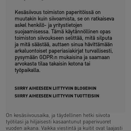
Kesäsiivous toimiston paperitöissä on
muutakin kuin siivoamista, se on ratkaiseva
askel henkilö- ja yritystietojen
suojaamisessa. Tämä käytännöllinen opas
toimiston siivoukseen selittää, mitä silputa
ja mitä säästää, auttaen sinua hävittämään
arkaluontoiset paperiasiakirjat turvallisesti,
pysymään GDPR:n mukaisina ja saamaan
arvokasta tilaa takaisin kotona tai
työpaikalla.
SIIRRY AIHEESEEN LIITTYVIIN BLOGEIHIN
SIIRRY AIHEESEEN LIITTYVIIN TUOTTEISIIN
On kesäsiivousaika, ja täydellinen hetki siivota
työtilasi ja hiljaisesti kasaantunut paperivuoret
vuoden aikana. Vaikka viestintä ja kuitit ovat laajasti