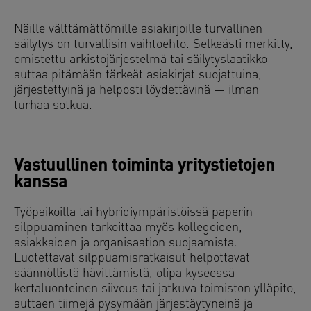
Näille välttämättömille asiakirjoille turvallinen
säilytys on turvallisin vaihtoehto. Selkeästi merkitty,
omistettu arkistojärjestelmä tai säilytyslaatikko
auttaa pitämään tärkeät asiakirjat suojattuina,
järjestettyinä ja helposti löydettävinä — ilman
turhaa sotkua.
Vastuullinen toiminta yritystietojen
kanssa
Työpaikoilla tai hybridiympäristöissä paperin
silppuaminen tarkoittaa myös kollegoiden,
asiakkaiden ja organisaation suojaamista.
Luotettavat silppuamisratkaisut helpottavat
säännöllistä hävittämistä, olipa kyseessä
kertaluonteinen siivous tai jatkuva toimiston ylläpito,
auttaen tiimejä pysymään järjestäytyneinä ja