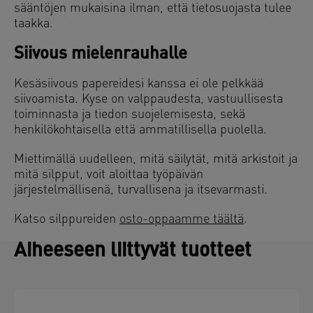
sääntöjen mukaisina ilman, että tietosuojasta tulee
taakka.
Siivous mielenrauhalle
Kesäsiivous papereidesi kanssa ei ole pelkkää
siivoamista. Kyse on valppaudesta, vastuullisesta
toiminnasta ja tiedon suojelemisesta, sekä
henkilökohtaisella että ammatillisella puolella.
Miettimällä uudelleen, mitä säilytät, mitä arkistoit ja
mitä silpput, voit aloittaa työpäivän
järjestelmällisenä, turvallisena ja itsevarmasti.
Katso silppureiden
osto-oppaamme täältä
.
Aiheeseen liittyvät tuotteet