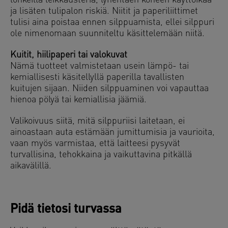
lohkeilla leikkausteriä, lyhentäen koneen käyttöikää
ja lisäten tulipalon riskiä. Niitit ja paperiliittimet
tulisi aina poistaa ennen silppuamista, ellei silppuri
ole nimenomaan suunniteltu käsittelemään niitä.
Kuitit, hiilipaperi tai valokuvat
Nämä tuotteet valmistetaan usein lämpö- tai
kemiallisesti käsitellyllä paperilla tavallisten
kuitujen sijaan. Niiden silppuaminen voi vapauttaa
hienoa pölyä tai kemiallisia jäämiä.
Valikoivuus siitä, mitä silppuriisi laitetaan, ei
ainoastaan auta estämään jumittumisia ja vaurioita,
vaan myös varmistaa, että laitteesi pysyvät
turvallisina, tehokkaina ja vaikuttavina pitkällä
aikavälillä.
Pidä tietosi turvassa