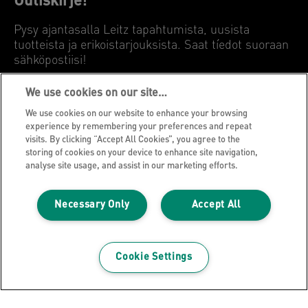
Uutiskirje!
Pysy ajantasalla Leitz tapahtumista, uusista
tuotteista ja erikoistarjouksista. Saat tíedot suoraan
sähköpostiisi!
We use cookies on our site…
REKISTERÖIDY NYT
We use cookies on our website to enhance your browsing
experience by remembering your preferences and repeat
Tietosuojailmoitus
visits. By clicking “Accept All Cookies”, you agree to the
storing of cookies on your device to enhance site navigation,
Evästeet
analyse site usage, and assist in our marketing efforts.
Oikeudellinen huomautus
Jälki
Necessary Only
Accept All
Hallitse tietojani
Leitz Blogi
Cookie Settings
Ammatti
Leitz EasyPrint