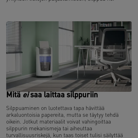
Mitä
ei
saa laittaa silppuriin
Silppuaminen on luotettava tapa hävittää
arkaluontoisia papereita, mutta se täytyy tehdä
oikein. Jotkut materiaalit voivat vahingoittaa
silppurin mekanismeja tai aiheuttaa
turvallisuusriskejä, kun taas toiset tulisi säilyttää