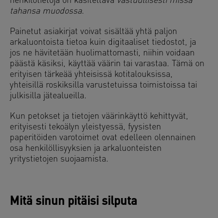
henkilötietoja on käsiteltävä
vastuullisesti missä
tahansa muodossa
.
Painetut asiakirjat voivat sisältää yhtä paljon
arkaluontoista tietoa kuin digitaaliset tiedostot, ja
jos ne hävitetään huolimattomasti, niihin voidaan
päästä käsiksi, käyttää väärin tai varastaa. Tämä on
erityisen tärkeää yhteisissä kotitalouksissa,
yhteisillä roskiksilla varustetuissa toimistoissa tai
julkisilla jätealueilla.
Kun petokset ja tietojen väärinkäyttö kehittyvät,
erityisesti tekoälyn yleistyessä, fyysisten
paperitöiden varotoimet ovat edelleen olennainen
osa henkilöllisyyksien ja arkaluonteisten
yritystietojen suojaamista.
Mitä sinun pitäisi silputa