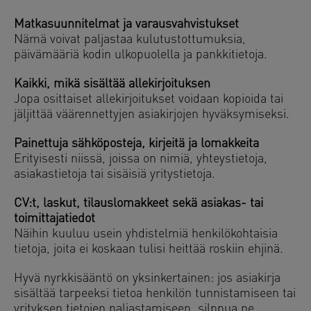
Matkasuunnitelmat ja varausvahvistukset
Nämä voivat paljastaa kulutustottumuksia,
päivämääriä kodin ulkopuolella ja pankkitietoja.
Kaikki, mikä sisältää allekirjoituksen
Jopa osittaiset allekirjoitukset voidaan kopioida tai
jäljittää väärennettyjen asiakirjojen hyväksymiseksi.
Painettuja sähköposteja, kirjeitä ja lomakkeita
Erityisesti niissä, joissa on nimiä, yhteystietoja,
asiakastietoja tai sisäisiä yritystietoja.
CV:t, laskut, tilauslomakkeet sekä asiakas- tai
toimittajatiedot
Näihin kuuluu usein yhdistelmiä henkilökohtaisia
tietoja, joita ei koskaan tulisi heittää roskiin ehjinä.
Hyvä nyrkkisääntö on yksinkertainen: jos asiakirja
sisältää tarpeeksi tietoa henkilön tunnistamiseen tai
yrityksen tietojen paljastamiseen, silppua ne.