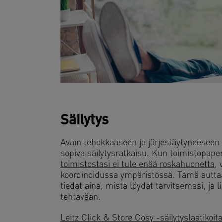
Säilytys
Avain tehokkaaseen ja järjestäytyneeseen t
sopiva säilytysratkaisu. Kun toimistopaperit 
toimistostasi ei tule enää roskahuonetta
, 
koordinoidussa ympäristössä. Tämä autt
tiedät aina, mistä löydät tarvitsemasi, ja 
tehtävään.
Leitz Click & Store Cosy -säilytyslaatikoit