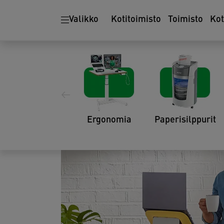
Valikko
Kotitoimisto
Toimisto
Ko
Parhaat toimiston or
tarvitset vuonna 20
20.01.2022
Ergonomia
Paperisilppurit