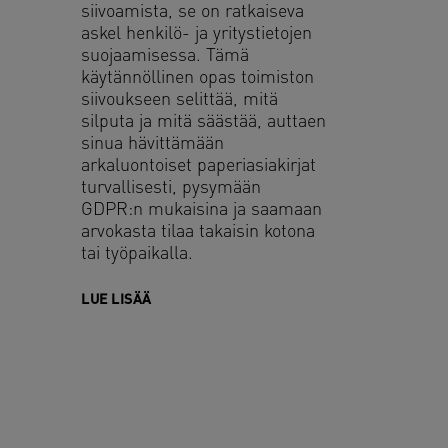
siivoamista, se on ratkaiseva
askel henkilö- ja yritystietojen
suojaamisessa. Tämä
käytännöllinen opas toimiston
siivoukseen selittää, mitä
silputa ja mitä säästää, auttaen
sinua hävittämään
arkaluontoiset paperiasiakirjat
turvallisesti, pysymään
GDPR:n mukaisina ja saamaan
arvokasta tilaa takaisin kotona
tai työpaikalla.
LUE LISÄÄ