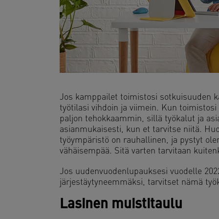
Jos kamppailet toimistosi sotkuisuuden ka
työtilasi vihdoin ja viimein. Kun toimistosi
paljon tehokkaammin, sillä työkalut ja asia
asianmukaisesti, kun et tarvitse niitä. H
työympäristö on rauhallinen, ja pystyt ol
vähäisempää. Sitä varten tarvitaan kuitenk
Jos uudenvuodenlupauksesi vuodelle 2022
järjestäytyneemmäksi, tarvitset nämä työk
Lasinen muistitaulu