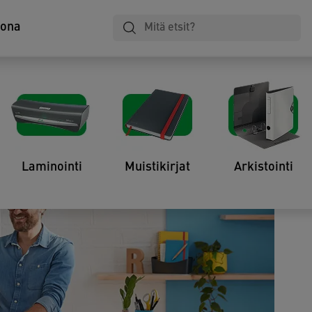
tona
ganisointityökalut, joita
22
Laminointi
Muistikirjat
Arkistointi