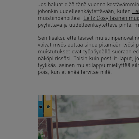
Jos haluat elää tänä vuonna kestävämmin,
johonkin uudelleenkäytettävään, kuten
Le
muistiinpanoillesi,
Leitz Cosy lasinen mui
pyyhittävä ja uudelleenkäytettävä pinta, mu
Sen lisäksi, että lasiset muistiinpanoväli
voivat myös auttaa sinua pitämään työsi 
muistutukset ovat työpöydällä suoraan ede
näköpiirissäsi. Toisin kuin post-it-laput, j
tyylikäs lasinen muistilappu miellyttää sil
pois, kun et enää tarvitse niitä.