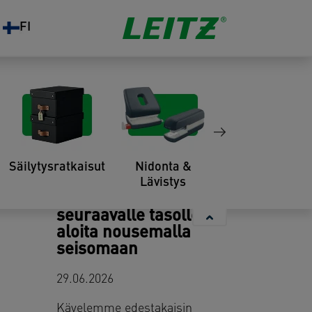
FI
Saatat myös pitää
Säilytysratkaisut
Nidonta &
Organisointi
Lävistys
Nosta kokouksesi
seuraavalle tasolle –
aloita nousemalla
seisomaan
29.06.2026
Kävelemme edestakaisin