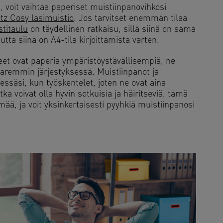
 voit vaihtaa paperiset muistiinpanovihkosi
itz Cosy lasimuistio
. Jos tarvitset enemmän tilaa
stitaulu
on täydellinen ratkaisu, sillä siinä on sama
tta siinä on A4-tila kirjoittamista varten.
neet ovat paperia ympäristöystävällisempiä, ne
paremmin järjestyksessä. Muistiinpanot ja
ssäsi, kun työskentelet, joten ne ovat aina
otka voivat olla hyvin sotkuisia ja häiritseviä, tämä
mää, ja voit yksinkertaisesti pyyhkiä muistiinpanosi