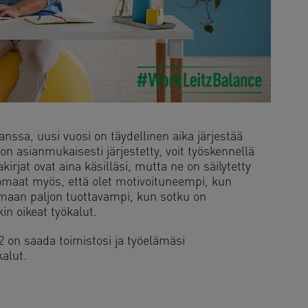
nssa, uusi vuosi on täydellinen aika järjestää
 on asianmukaisesti järjestetty, voit työskennellä
kirjat ovat aina käsilläsi, mutta ne on säilytetty
uomaat myös, että olet motivoituneempi, kun
emaan paljon tuottavampi, kun sotku on
in oikeat työkalut.
 on saada toimistosi ja työelämäsi
alut.