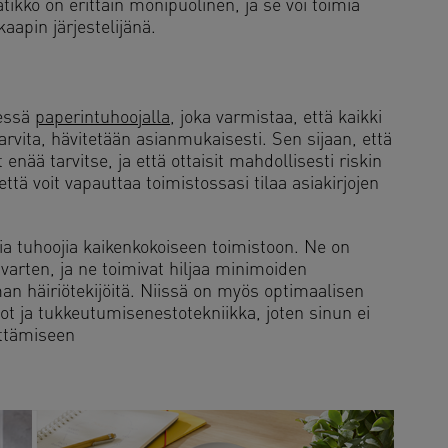
tikko on erittäin monipuolinen, ja se voi toimia
aapin järjestelijänä.
sessä
paperintuhoojalla
, joka varmistaa, että kaikki
tarvita, hävitetään asianmukaisesti. Sen sijaan, että
et enää tarvitse, ja että ottaisit mahdollisesti riskin
tä voit vapauttaa toimistossasi tilaa asiakirjojen
sia tuhoojia kaikenkokoiseen toimistoon. Ne on
 varten, ja ne toimivat hiljaa minimoiden
ilman häiriötekijöitä. Niissä on myös optimaalisen
ot ja tukkeutumisenestotekniikka, joten sinun ei
vittämiseen