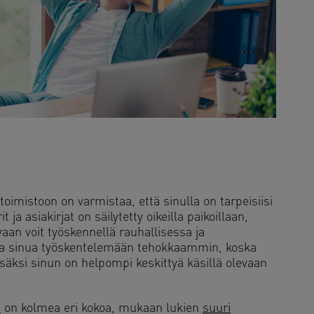
oimistoon on varmistaa, että sinulla on tarpeisiisi
ja asiakirjat on säilytetty oikeilla paikoillaan,
vaan voit työskennellä rauhallisessa ja
aa sinua työskentelemään tehokkaammin, koska
lisäksi sinun on helpompi keskittyä käsillä olevaan
a
on kolmea eri kokoa, mukaan lukien
suuri