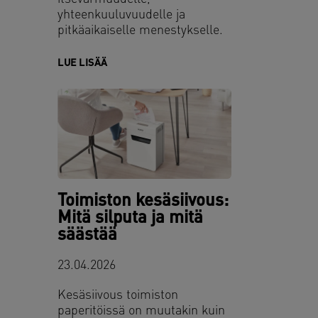
yhteenkuuluvuudelle ja
pitkäaikaiselle menestykselle.
LUE LISÄÄ
Toimiston kesäsiivous:
Mitä silputa ja mitä
säästää
23.04.2026
Kesäsiivous toimiston
paperitöissä on muutakin kuin