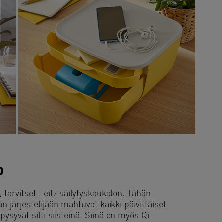
o
, tarvitset
Leitz säilytyskaukalon
. Tähän
n järjestelijään mahtuvat kaikki päivittäiset
 pysyvät silti siisteinä. Siinä on myös Qi-