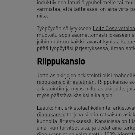
induktiivinen laturi älypuhelimelle tai muill
varmistaa, että laitteissasi on aina virta p
niitä.
Työpöydän säilytykseen
Leitz Cosy vetolaa
muotoilu sopii saumattomasti jokaiseen sisu
joihin mahtuu kaikki tavarat kynistä kaapele
pitää työpöytäsi järjestyksessä, ilman sotku
Riippukansio
Jotta asiakirjojen arkistointi olisi mahdol
riippukansiojärjestelmän
. Riippukansio so
arkistointiin ja myös niille asiakirjoille, jo
myös päästävä käsiksi aika ajoin.
Laatikoihin, arkistolaatikoihin tai
arkistova
riippukansio
tarjoaa siistin ratkaisun asiaki
kunnolla järjestyksessä. Kansioissa on tila
aina, kun tarvitset sitä, ja tiedät aina ta
riippukansiot on valmistettu 100% kierräte