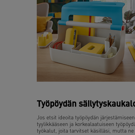
Työpöydän säilytyskaukal
Jos etsit ideoita työpöydän järjestämiseen
tyylikkääseen ja korkealaatuiseen työpöydä
työkalut, joita tarvitset käsilläsi, mutta ne