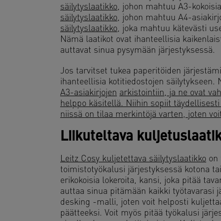
säilytyslaatikko
, johon mahtuu A3-kokoisia
säilytyslaatikko
, johon mahtuu A4-asiakirj
säilytyslaatikko
, joka mahtuu kätevästi use
Nämä laatikot ovat ihanteellisia kaikenlai
auttavat sinua pysymään järjestyksessä.
Jos tarvitset tukea paperitöiden järjestä
ihanteellisia kotitiedostojen säilytykseen.
A3-asiakirjojen
arkistointiin, ja ne ovat vah
helppo käsitellä. Niihin sopiit täydellise
niissä on tilaa merkintöjä varten, joten vo
Liikuteltava kuljetuslaati
Leitz Cosy kuljetettava säilytyslaatikko
on 
toimistotyökalusi järjestyksessä kotona ta
erikokoisia lokeroita, kansi, joka pitää tava
auttaa sinua pitämään kaikki työtavarasi 
desking -malli, joten voit helposti kuljetta
päätteeksi. Voit myös pitää työkalusi järje