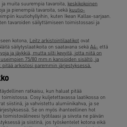
 ja muita suurempia tavaroita,
keskikokoinen
oja ja pienempiä tavaroita, sekä
kuutio-
impiin kuutiohyllyihin, kuten Ikean Kallax-sarjaan.
sten tavaroiden säilyttämiseen toimistossasi ja
miseen kotona,
Leitz arkistointilaatikot
ovat
 Näitä säilytyslaatikoita on saatavana sekä
A4-
että
voja ja jäykkiä, mutta silti kevyitä, jotta niitä on
sti useimpien 75/80 mm:n kansioiden sisältö, ja
it pitää arkistosi paremmin järjestyksessä.
kko
täydellinen ratkaisu, kun haluat pitää
i toimistossa. Cosy kuljetettavassa laatikossa on
rat siistinä, ja vahvistettu alumiinikahva, ja se
järjestyksessä. Se on myös ihanteellinen hot
a toimistovälineesi työtilaasi ja siivota ne päivän
styksessä ja siistinä, jos työskentelet kotona eikä