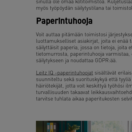
sinulla ole omaa kotitoimistoa. Kuljetuslaa
myös työpöydän säilytystilana tai toimistok
Paperintuhooja
Voit auttaa pitämään toimistosi järjestyk
luottamukselliset asiakirjat, joita ei enää 
säilyttäisit paperia, jossa on tietoja, joita 
tietomurrosta, paperintuhooja varmistaa, et
säilytykseen ja noudattaa GDPR:ää.
Leitz IQ -paperintuhoojat
sisältävät erilai
suunniteltu sekä suorituskykyä että tyyliä
häiriötekijät, jotta voit keskittyä työhösi 
turvallisuuden takaavat leikkausvaihtoehd
tarvitse tuhlata aikaa paperitukosten sel