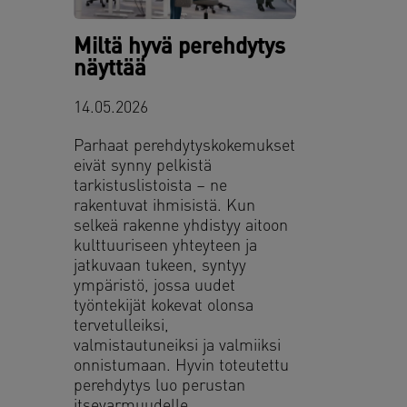
Miltä hyvä perehdytys
näyttää
14.05.2026
Parhaat perehdytyskokemukset
eivät synny pelkistä
tarkistuslistoista – ne
rakentuvat ihmisistä. Kun
selkeä rakenne yhdistyy aitoon
kulttuuriseen yhteyteen ja
jatkuvaan tukeen, syntyy
ympäristö, jossa uudet
työntekijät kokevat olonsa
tervetulleiksi,
valmistautuneiksi ja valmiiksi
onnistumaan. Hyvin toteutettu
perehdytys luo perustan
itsevarmuudelle,