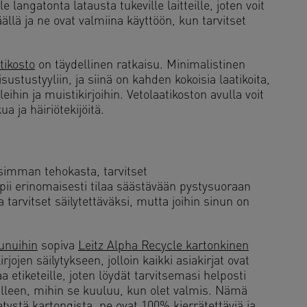
e langatonta latausta tukeville laitteille, joten voit
äällä ja ne ovat valmiina käyttöön, kun tarvitset
tikosto
on täydellinen ratkaisu. Minimalistinen
stustyyliin, ja siinä on kahden kokoisia laatikoita,
ihin ja muistikirjoihin. Vetolaatikoston avulla voit
a ja häiriötekijöitä.
lisimman tehokasta, tarvitset
pii erinomaisesti tilaa säästävään pystysuoraan
ita tarvitset säilytettäväksi, mutta joihin sinun on
unuihin
sopiva
Leitz Alpha Recycle kartonkinen
rjojen säilytykseen, jolloin kaikki asiakirjat ovat
a etiketeille, joten löydät tarvitsemasi helposti
rkalleen, mihin se kuuluu, kun olet valmis. Nämä
tystä kartongista, ne ovat 100% kierrätettäviä ja