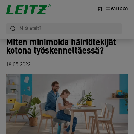
Valikko
FI
Miten minimoida häiriötekijät
kotona työskenneltäessä?
18.05.2022