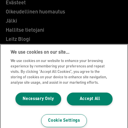
Evästeet
Oikeudellinen huomautus
Jälki
Hallitse tietojani
Leitz Blogi
Ammatti
We use cookies on our site…
Leitz EasyPrint
We use cookies on our website to enhance your browsing
Asiakastuki
experience by remembering your preferences and repeat
visits. By clicking “Accept All Cookies”, you agree to the
Pakkausten kierrätysohjeet
storing of cookies on your device to enhance site navigation,
analyse site usage, and assist in our marketing efforts.
Takuuehdot
Vaatimustenmukaisuusvakuutukset
Necessary Only
Accept All
Sivukartta
©2026 ACCO Brands
Cookie Settings