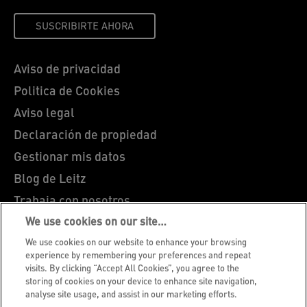
SUSCRIBIRTE AHORA
Aviso de privacidad
Politica de Cookies
Aviso legal
Declaración de propiedad
Gestionar mis datos
Blog de Leitz
Trabaja con nosotros
Servicio al cliente
We use cookies on our site…
We use cookies on our website to enhance your browsing
Guía sobre el reciclaje de envases
experience by remembering your preferences and repeat
Condiciones de garantía
visits. By clicking “Accept All Cookies”, you agree to the
storing of cookies on your device to enhance site navigation,
Declaraciones de conformidad
analyse site usage, and assist in our marketing efforts.