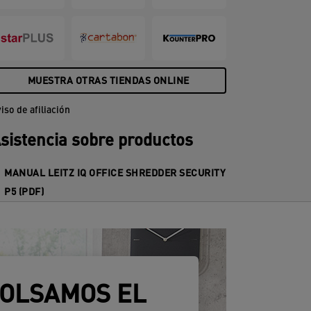
odrás destruir durante más tiempo
eguido gracias a las dos horas de
uncionamiento, algo único en su clase;
na experiencia completamente
ninterrumpida.
MUESTRA OTRAS TIENDAS ONLINE
iso de afiliación
sistencia sobre productos
MANUAL LEITZ IQ OFFICE SHREDDER SECURITY
P5 (PDF)
BOLSAMOS EL