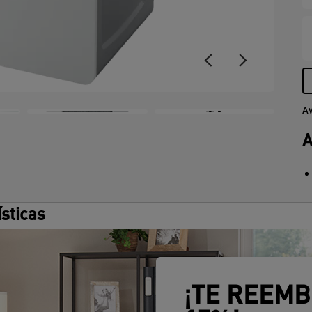
P
s
f
u
i
+7
Av
A
ísticas
¡TE REEM