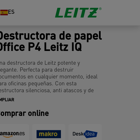
ES
Destructora de papel
Office P4 Leitz IQ
na destructora de Leitz potente y
legante. Perfecta para destruir
ocumentos en cualquier momento, ideal
ara oficinas pequeñas. Con esta
estructora silenciosa, anti atascos y de
arga duración te podrás olvidar de
MPLIAR
omplicaciones y obtendrás un
endimiento excelente. Destruye 15 hojas
omprar online
4 en fragmentos con nivel de seguridad
IN P4, cuenta con una papelera de 23
enerosos litros de capacidad y se maneja
ácilmente mediante controles táctiles.