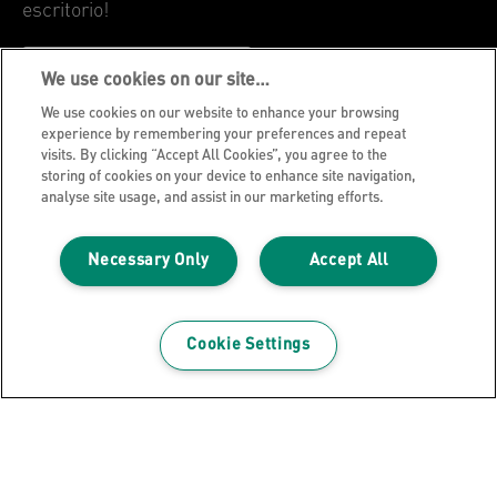
escritorio!
SUSCRIBIRTE AHORA
We use cookies on our site…
We use cookies on our website to enhance your browsing
experience by remembering your preferences and repeat
Aviso de privacidad
visits. By clicking “Accept All Cookies”, you agree to the
Politica de Cookies
storing of cookies on your device to enhance site navigation,
analyse site usage, and assist in our marketing efforts.
Aviso legal
Declaración de propiedad
Necessary Only
Accept All
Gestionar mis datos
Blog de Leitz
Cookie Settings
Trabaja con nosotros
Servicio al cliente
Guía sobre el reciclaje de envases
Condiciones de garantía
Declaraciones de conformidad