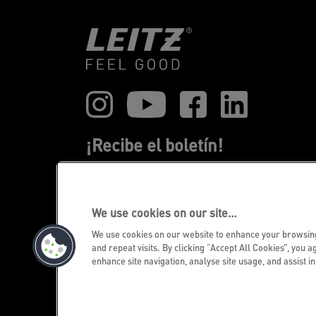
¡Recibe el boletín!
Estarás al día de los eventos, novedades 
promociones de Leitz. ¡Todo desde el
confort de tu escritorio!
We use cookies on our site…
We use cookies on our website to enhance your browsi
SUSCRIBIRTE AHORA
and repeat visits. By clicking “Accept All Cookies”, you a
enhance site navigation, analyse site usage, and assist i
©2026 ACCO Brands. Todos los derecho