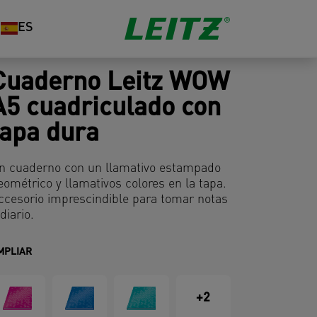
ES
Cuaderno Leitz WOW
A5 cuadriculado con
tapa dura
n cuaderno con un llamativo estampado
eométrico y llamativos colores en la tapa.
ccesorio imprescindible para tomar notas
diario.
MPLIAR
+2