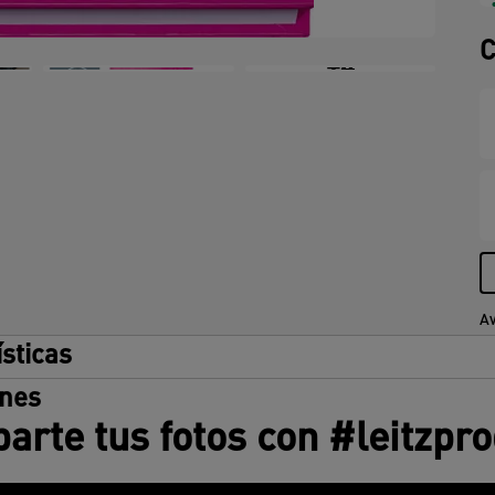
C
+4
Av
ísticas
ones
rte tus fotos con #leitzpr