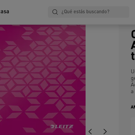
casa
U
g
A
a 
A