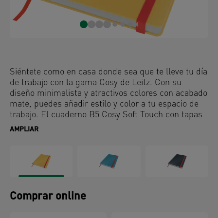
Siéntete como en casa donde sea que te lleve tu día
de trabajo con la gama Cosy de Leitz. Con su
diseño minimalista y atractivos colores con acabado
mate, puedes añadir estilo y color a tu espacio de
trabajo. El cuaderno B5 Cosy Soft Touch con tapas
duras es ideal para tomar notas a diario y su diseño
AMPLIAR
compacto cabe en tu bolso de mano o en tu maletín
del portátil. Este cuaderno de papel cuadriculado
de calidad premium es el complemento perfecto
para tu hogar u oficina para garantizar que te
mantengas relajado y productivo durante todo el
día.
Comprar online