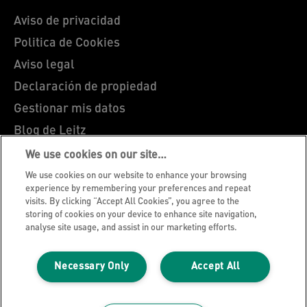
Aviso de privacidad
Politica de Cookies
Aviso legal
Declaración de propiedad
Gestionar mis datos
Blog de Leitz
Trabaja con nosotros
We use cookies on our site…
Servicio al cliente
We use cookies on our website to enhance your browsing
experience by remembering your preferences and repeat
Guía sobre el reciclaje de envases
visits. By clicking “Accept All Cookies”, you agree to the
storing of cookies on your device to enhance site navigation,
Condiciones de garantía
analyse site usage, and assist in our marketing efforts.
Declaraciones de conformidad
Mapa del sitio
Necessary Only
Accept All
©2026 ACCO Brands. Todos los derechos