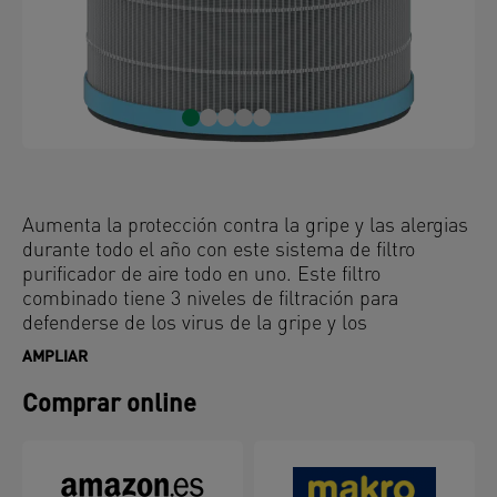
Aumenta la protección contra la gripe y las alergias
durante todo el año con este sistema de filtro
purificador de aire todo en uno. Este filtro
combinado tiene 3 niveles de filtración para
defenderse de los virus de la gripe y los
contaminantes del aire; un prefiltro de malla
AMPLIAR
duradera, un filtro HEPA antiviral y un filtro de
bolitas de carbón activado. El tambor filtrante es el
Comprar online
núcleo de la purificación del aire, ya que captura el
99,97% de los alérgenos y virus presentes en el aire,
incluido el virus H1N1. Para que tu purificador de
aire siga rindiendo al máximo, se recomienda