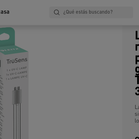
casa
L
s
l