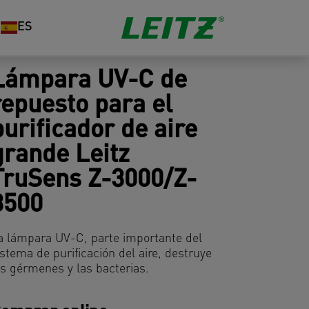
ES
Lámpara UV-C de
repuesto para el
purificador de aire
grande Leitz
TruSens Z-3000/Z-
3500
a lámpara UV-C, parte importante del
istema de purificación del aire, destruye
os gérmenes y las bacterias.