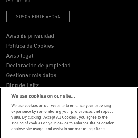
escritorio!
SUSCRIBIRTE AHORA
Aviso de privacidad
Politica de Cookies
Aviso legal
Declaración de propiedad
Gestionar mis datos
Blog de Leitz
Trabaja con nosotros
We use cookies on our site…
Servicio al cliente
We use cookies on our website to enhance your browsing
experience by remembering your preferences and repeat
Guía sobre el reciclaje de envases
visits. By clicking “Accept All Cookies”, you agree to the
storing of cookies on your device to enhance site navigation,
Condiciones de garantía
analyse site usage, and assist in our marketing efforts.
Declaraciones de conformidad