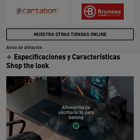
derrames y rozaduras. Lavable a máquina a 30
grados. Enrollable para facilitar su transporte, viene
en una pequeña caja de cartón marrón fácil de
envolver, ideal para regalar. Envases sin plástico.
FEEL GOOD con Leitz.
MUESTRA OTRAS TIENDAS ONLINE
Aviso de afiliación
Especificaciones y Características
Shop the look
Alfombrilla de
escritorio XL para
Gaming