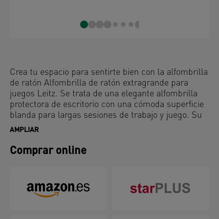
Crea tu espacio para sentirte bien con la alfombrilla
de ratón Alfombrilla de ratón extragrande para
juegos Leitz. Se trata de una elegante alfombrilla
protectora de escritorio con una cómoda superficie
blanda para largas sesiones de trabajo y juego. Su
superficie extragrande de 100 x 40 cm ofrece
AMPLIAR
espacio para teclado y ratón, bloc de notas y
accesorios.
Comprar online
La superficie mate puede utilizarse como
alfombrilla de ratón de escritorio y permite
controlar el ratón con gran velocidad y precisión.
Compatible con todos los ratones de seguimiento
láser y ópticos. Protege de arañazos, manchas,