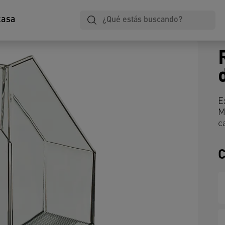
casa
E
M
c
C