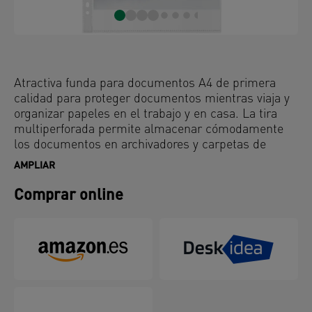
Atractiva funda para documentos A4 de primera
calidad para proteger documentos mientras viaja y
organizar papeles en el trabajo y en casa. La tira
multiperforada permite almacenar cómodamente
los documentos en archivadores y carpetas de
palanca. Fabricado con un 90% de plástico reciclado
AMPLIAR
(preconsumo), auditado externamente y certificado
por UL y 100% reciclable. Esta sólida y práctica
Comprar online
funda porta documentos complementa a la
perfección otros productos de la gama Leitz Recycle
y está hecho para durar. Producto de papelería,
moderno y contemporáneo que quedará genial en
casa y en la oficina.