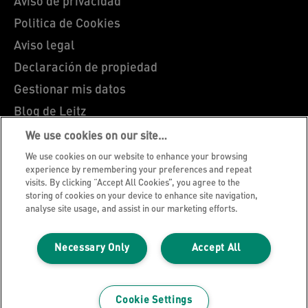
Aviso de privacidad
Politica de Cookies
Aviso legal
Declaración de propiedad
Gestionar mis datos
Blog de Leitz
Trabaja con nosotros
We use cookies on our site…
Servicio al cliente
We use cookies on our website to enhance your browsing
experience by remembering your preferences and repeat
Guía sobre el reciclaje de envases
visits. By clicking “Accept All Cookies”, you agree to the
storing of cookies on your device to enhance site navigation,
Condiciones de garantía
analyse site usage, and assist in our marketing efforts.
Declaraciones de conformidad
Mapa del sitio
Necessary Only
Accept All
©2026 ACCO Brands. Todos los derechos
reservados.
Cookie Settings