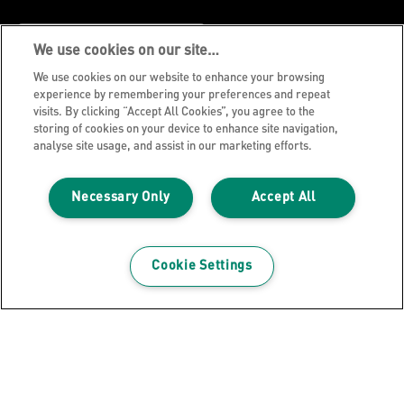
SUSCRIBIRTE AHORA
We use cookies on our site…
We use cookies on our website to enhance your browsing
experience by remembering your preferences and repeat
Aviso de privacidad
visits. By clicking “Accept All Cookies”, you agree to the
Politica de Cookies
storing of cookies on your device to enhance site navigation,
analyse site usage, and assist in our marketing efforts.
Aviso legal
Declaración de propiedad
Necessary Only
Accept All
Gestionar mis datos
Blog de Leitz
Cookie Settings
Trabaja con nosotros
Servicio al cliente
Guía sobre el reciclaje de envases
Condiciones de garantía
Declaraciones de conformidad