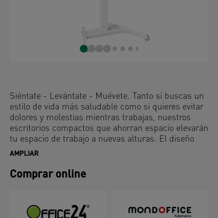
Siéntate - Levántate - Muévete. Tanto si buscas un
estilo de vida más saludable como si quieres evitar
dolores y molestias mientras trabajas, nuestros
escritorios compactos que ahorran espacio elevarán
tu espacio de trabajo a nuevas alturas. El diseño
compacto del escritorio de 80 x 60 cm es ideal para
AMPLIAR
un uso flexible y como escritorio temporal cuando
el espacio es limitado. Perfecto como pequeño
Comprar online
escritorio de oficina en casa o para zonas de "hot
desking", ofrece espacio para un monitor, un
portátil, un teclado y otros accesorios, como
reposamuñecas y alfombrillas de ratón. Combínalo