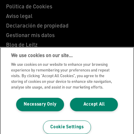
Politica de Cookies
Aviso legal
Declaración de propiedad
Gestionar mis datos
Blog de Leitz
Trabaja con nosotros
We use cookies on our site…
Servicio al cliente
We use cookies on our website to enhance your browsing
experience by remembering your preferences and repeat
Guía sobre el reciclaje de envases
visits. By clicking “Accept All Cookies”, you agree to the
storing of cookies on your device to enhance site navigation,
Condiciones de garantía
analyse site usage, and assist in our marketing efforts.
Declaraciones de conformidad
Mapa del sitio
Necessary Only
Accept All
©2026 ACCO Brands. Todos los derechos
reservados.
Cookie Settings