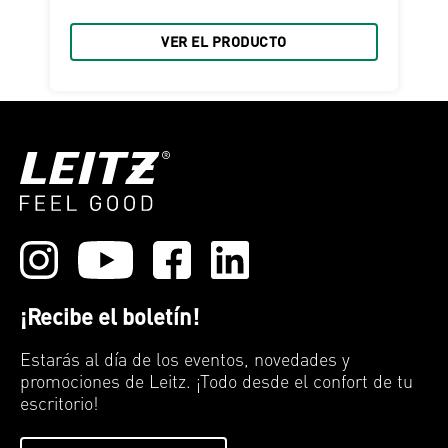
VER EL PRODUCTO
¡Recibe el boletín!
Estarás al día de los eventos, novedades y
promociones de Leitz. ¡Todo desde el confort de tu
escritorio!
Alfombrillas de escritorio Leitz
Gama de almacenamiento Leitz
Leitz IQ OptiMax: Un nuevo giro