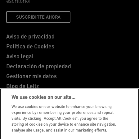
escritorio!
SUSCRIBIRTE AHORA
Aviso de privacidad
Politica de Cookies
Aviso legal
Declaración de propiedad
Gestionar mis datos
Blog de Leitz
Trabaja con nosotros
We use cookies on our site…
Servicio al cliente
We use cookies on our website to enhance your browsing
experience by remembering your preferences and repeat
Guía sobre el reciclaje de envases
visits. By clicking “Accept All Cookies”, you agree to the
storing of cookies on your device to enhance site navigation,
Condiciones de garantía
analyse site usage, and assist in our marketing efforts.
Declaraciones de conformidad