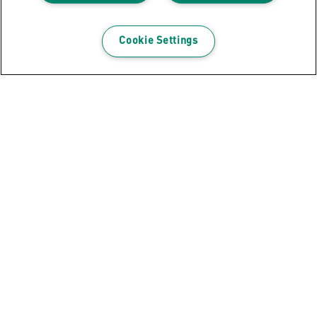
Cookie Settings
Cumplimiento del RGPD
Descubre cómo cumplir con el RGPD cuando
trabajas desde casa con el blog de Leitz.
CUMPLIMIENTO DEL RGPD