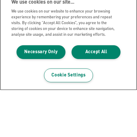
We use cookies on our site…
SUSCRIBIRTE AHORA
We use cookies on our website to enhance your browsing
experience by remembering your preferences and repeat
visits. By clicking “Accept All Cookies”, you agree to the
Aviso de privacidad
storing of cookies on your device to enhance site navigation,
analyse site usage, and assist in our marketing efforts.
Politica de Cookies
Aviso legal
Necessary Only
Accept All
Declaración de propiedad
Gestionar mis datos
Blog de Leitz
Cookie Settings
Trabaja con nosotros
Servicio al cliente
Guía sobre el reciclaje de envases
Condiciones de garantía
Declaraciones de conformidad
Mapa del sitio