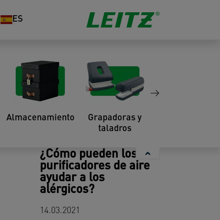
ES
Puede que también
te guste
Almacenamiento
Grapadoras y
Organización
taladros
¿Cómo pueden los
purificadores de aire
ayudar a los
alérgicos?
14.03.2021