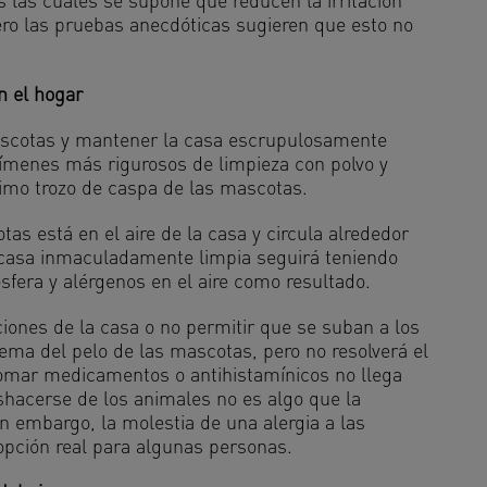
s las cuales se supone que reducen la irritación
ro las pruebas anecdóticas sugieren que esto no
n el hogar
ascotas y mantener la casa escrupulosamente
gímenes más rigurosos de limpieza con polvo y
timo trozo de caspa de las mascotas.
s está en el aire de la casa y circula alrededor
 casa inmaculadamente limpia seguirá teniendo
fera y alérgenos en el aire como resultado.
ciones de la casa o no permitir que se suban a los
ema del pelo de las mascotas, pero no resolverá el
omar medicamentos o antihistamínicos no llega
shacerse de los animales no es algo que la
n embargo, la molestia de una alergia a las
pción real para algunas personas.