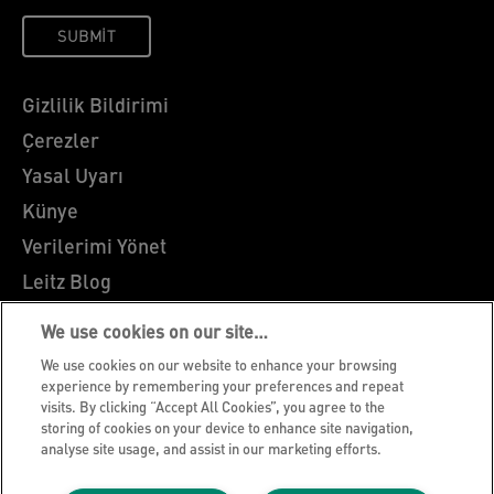
SUBMIT
Gizlilik Bildirimi
Çerezler
Yasal Uyarı
Künye
Verilerimi Yönet
Leitz Blog
Kariyer
We use cookies on our site…
Leitz EasyPrint
We use cookies on our website to enhance your browsing
Müşteri Destek
experience by remembering your preferences and repeat
visits. By clicking “Accept All Cookies”, you agree to the
Ambalaj Geri Dönüşüm Kılavuzu
storing of cookies on your device to enhance site navigation,
analyse site usage, and assist in our marketing efforts.
Garanti Koşulları