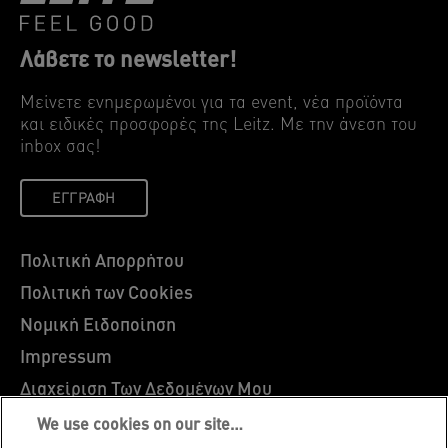
Λάβετε το newsletter!
Μείνετε ενημερωμένοι για τα event, νέα προϊόντα
και ειδικές προσφορές της Leitz. Mε την άνεση του
inbox σας!
ΕΓΓΡΑΦΉ
Πολιτική Απορρήτου
Πολιτική των Cookies
Νομική Ειδοποίηση
Impressum
Διαχείριση Των Δεδομένων Μου
Leitz EasyPrint
We use cookies on our site…