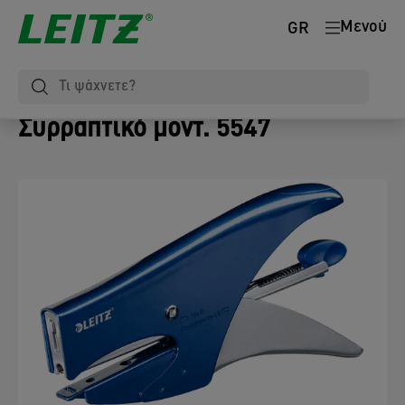
Μενού
GR
Συρραπτικό µοντ. 5547