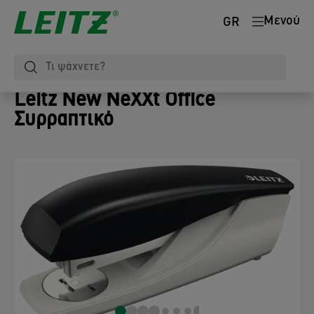
Μενού
GR
Leitz New NeXXt Office
Συρραπτικό