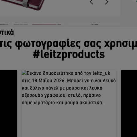
+4
τικά
τις φωτογραφίες σας χρησι
#leitzproducts