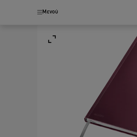
Μενού