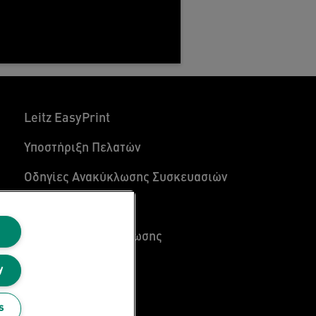
Leitz EasyPrint
Υποστήριξη Πελατών
Οδηγίες Ανακύκλωσης Συσκευασιών
Συνθήκες Eγγύησης
Δηλώσεις συμμόρφωσης
Χαρτής Ιστοσελίδας
y
s