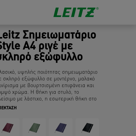
Leitz Σημειωματάριο
Style A4 ριγέ με
σκληρό εξώφυλλο
λασικό, υψηλής ποιότητας σημειωματάριο
ε σκληρό εξώφυλλο σε μοντέρνο, μαλακό
ινίρισμα με βουρτσισμένη επιφάνεια και
ομψό χρώμα. Η θήκη για στυλό, το
λείσιμο με λάστιχο, η εσωτερική θήκη στο
ίσω εξώφυλλο καθιστούν τα τετράδια πιο
ΠΈΚΤΑΣΗ
ειτουργικά.