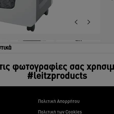
Κ
ε
λ
Κ
δ
ω
ε
+8
τικά
τις φωτογραφίες σας χρησι
#leitzproducts
Πολιτική Απορρήτου
Πολιτική των Cookies