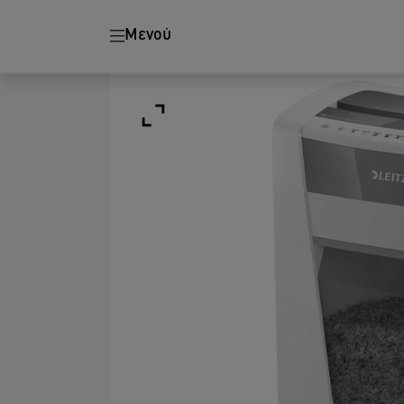
Μενού