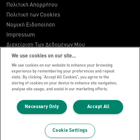
Πολιτική Απορρήτου
Πολιτική των Cookies
Νομική Ειδοποίηση
Impressum
Διαχείριση Των Δεδομένων Μου
Leitz EasyPrint
We use cookies on our site…
Υποστήριξη Πελατών
We use cookies on our website to enhance your browsing
experience by remembering your preferences and repeat
Οδηγίες Ανακύκλωσης Συσκευασιών
visits. By clicking “Accept All Cookies”, you agree to the
storing of cookies on your device to enhance site navigation,
Συνθήκες Eγγύησης
analyse site usage, and assist in our marketing efforts.
Δηλώσεις συμμόρφωσης
Χαρτής Ιστοσελίδας
Necessary Only
Accept All
©2026 ACCO Brands, All rights reserved. Τηλ. +30
6944657122
Cookie Settings