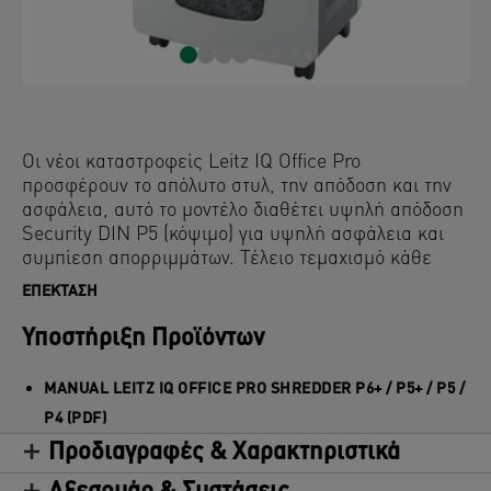
Οι νέοι καταστροφείς Leitz IQ Office Pro
προσφέρουν το απόλυτο στυλ, την απόδοση και την
ασφάλεια, αυτό το μοντέλο διαθέτει υψηλή απόδοση
Security DIN P5 (κόψιμο) για υψηλή ασφάλεια και
συμπίεση απορριμμάτων. Τέλειο τεμαχισμό κάθε
φορά, ιδανικός για χρήση στο γραφείο. Υψηλότερη
ΕΠΈΚΤΑΣΗ
ασφάλεια και εξαιρετική απόδοση με αυτόν τον anti-
jam, αθόρυβο και ανθεκτικό καταστροφέα.
Υποστήριξη Προϊόντων
Καταστρέψτε 15 φύλλα A4 σε μικρότερα κομμάτια
micro cut για περισσότερη χωρητικότητα στον
MANUAL LEITZ IQ OFFICE PRO SHREDDER P6+ / P5+ / P5 /
ευρύχωρό κάδο των 30 λίτρων και έχει απλή
P4 (PDF)
λειτουργία με χειριστήρια αφής. Καταστρέψτε για
Προδιαγραφές & Χαρακτηριστικά
μεγαλύτερο χρονικό διάστημα με κορυφαία διάρκεια
εκτέλεσης 4 ωρών για μια απρόσκοπτη εμπειρία