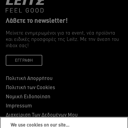
Λάβετε το newsletter!
Μείνετε ενημερωμένοι για τα event, νέα προϊόντα
και ειδικές προσφορές της Leitz. Mε την άνεση του
inbox σας!
ΕΓΓΡΑΦΉ
Πολιτική Απορρήτου
Πολιτική των Cookies
Νομική Ειδοποίηση
Impressum
Διαχείριση Των Δεδομένων Μου
Leitz EasyPrint
We use cookies on our site…