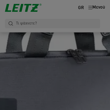
Μενού
GR