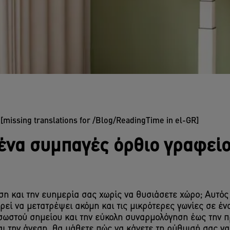
5 [missing translations for /Blog/ReadingTime in el-GR]
ένα συμπαγές όρθιο γραφείο
αση και την ευημερία σας χωρίς να θυσιάσετε χώρο; Αυτός
εί να μετατρέψει ακόμη και τις μικρότερες γωνίες σε ένα
υ σωστού σημείου και την εύκολη συναρμολόγηση έως την
αι την άνεση, θα μάθετε πώς να κάνετε τη ρύθμισή σας να