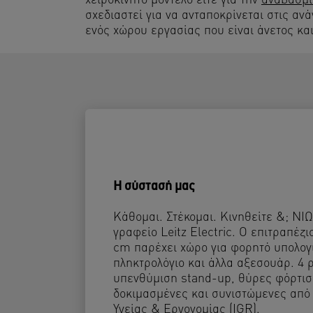
χειροκίνητο μοντέλο είτε για την
αναβαθμι
σχεδιαστεί για να ανταποκρίνεται στις αν
ενός χώρου εργασίας που είναι άνετος και
Η σύστασή μας
Κάθομαι. Στέκομαι. Κινηθείτε &; ΝΙ
γραφείο Leitz Electric. Ο επιτραπέζι
cm παρέχει χώρο για φορητό υπολογι
πληκτρολόγιο και άλλα αξεσουάρ. 4 
υπενθύμιση stand-up, θύρες φόρτι
δοκιμασμένες και συνιστώμενες από 
Υγείας & Εργονομίας (IGR).