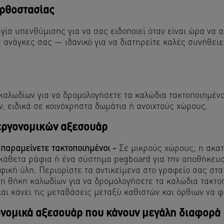
ορθοστασίας
ία υπενθύμισης για να σας ειδοποιεί όταν είναι ώρα να 
 ανάγκες σας — ιδανικό για να διατηρείτε καλές συνήθει
αλωδίων για να δρομολογήσετε τα καλώδια τακτοποιημένα
, ειδικά σε κοινόχρηστα δωμάτια ή ανοιχτούς χώρους.
 εργονομικών αξεσουάρ
παραμείνετε τακτοποιημένοι -
Σε μικρούς χώρους, η ακα
κάθετα ράφια ή ένα σύστημα pegboard για την αποθήκευ
φική ύλη. Περιορίστε τα αντικείμενα στο γραφείο σας στα
η θήκη καλωδίων για να δρομολογήσετε τα καλώδια τακτο
ι κάνει τις μεταβάσεις μεταξύ καθιστών και όρθιων να φα
ονομικά αξεσουάρ που κάνουν μεγάλη διαφορά