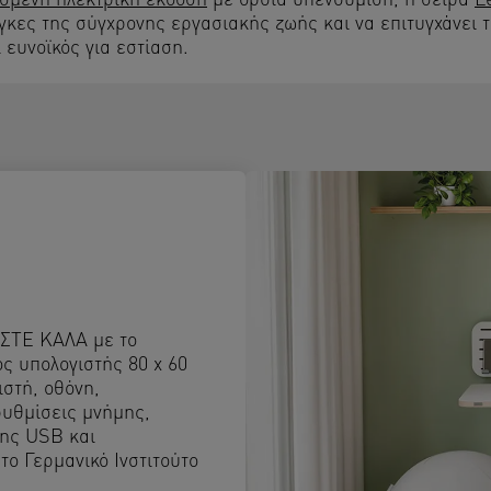
σμένη ηλεκτρική έκδοση
με όρθια υπενθύμιση, η σειρά
L
άγκες της σύγχρονης εργασιακής ζωής και να επιτυγχάνει 
 ευνοϊκός για εστίαση.
ΩΣΤΕ ΚΑΛΑ με το
ος υπολογιστής 80 x 60
στή, οθόνη,
ρυθμίσεις μνήμης,
σης USB και
το Γερμανικό Ινστιτούτο