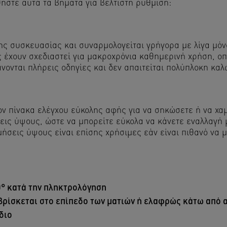
ήστε αυτά τα βήματα για βέλτιστη ρύθμιση:
ς συσκευασίας και συναρμολογείται γρήγορα με λίγα μόνο
ς έχουν σχεδιαστεί για μακροχρόνια καθημερινή χρήση, ο
ονται πλήρεις οδηγίες και δεν απαιτείται πολύπλοκη καλ
ον πίνακα ελέγχου εύκολης αφής για να σηκώσετε ή να χα
ις ύψους, ώστε να μπορείτε εύκολα να κάνετε εναλλαγή 
ήσεις ύψους είναι επίσης χρήσιμες εάν είναι πιθανό να μ
90° κατά την πληκτρολόγηση
 βρίσκεται στο επίπεδο των ματιών ή ελαφρώς κάτω από 
διο