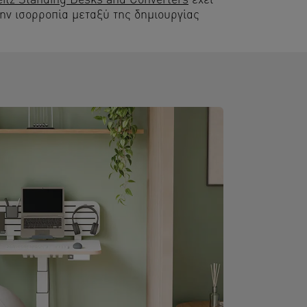
eitz Standing Desks and Converters
έχει
την ισορροπία μεταξύ της δημιουργίας