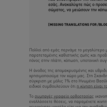
εσάς. Ανακαλύψτε πώς ο προσεκ
σώματος, να μειώσουν την κόπω
[MISSING TRANSLATIONS FOR /BLO
Πολλοί από εμάς περνάμε το μεγαλύτερο μ
παρατεταμένης καθιστικής ζωής και προβ
πόνος στην πλάτη, κόπωση, υποτονική συ
Η άνοδος της απομακρυσμένης και υβριδι
χρησιμοποιούμε τον χώρο μας. Στη Σκανδι
σύγκριση με μόλις 1% στο Ηνωμένο Βασίλε
ειδικοί συμβουλεύουν ότι
η κίνηση είναι 
Το
συμπαγές γραφείο ορθοστασίας
ικανοπ
εναλλάσσετε θέσεις, να παραμένετε κινητο