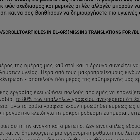
τικός σχεδιασμός και μερικές απλές αλλαγές μπορούν να
ση και να σας βοηθήσουν να δημιουργήσετε πιο υγιεινές 
G/SCROLLTOARTICLES IN EL-GR]
[MISSING TRANSLATIONS FOR /B
έρος της ημέρας μας καθιστοί και η έρευνα συνεχίζει να
λημάτων υγείας. Πέρα από τους μακροπρόθεσμους κινδύν
γκέντρωση - αποτελούν ήδη μέρος της καθημερινής μας εμ
κής εργασίας έχει ωθήσει πολλούς από εμάς να επανεξετά
ναβία,
το 80% των υπαλλήλων γραφείου αναφέρεται ότι έ
ιο. Ενώ τα όρθια γραφεία έχουν προωθηθεί ευρέως ως αντ
το πραγματικό κλειδί για τη μακροπρόθεσμη ευημερία
, είτ
οιεί αυτή την ανάγκη κατά μέτωπο. Δεν είναι απλώς εξοι
ί και να δημιουργείτε μια εργονομική ρύθμιση που λειτου