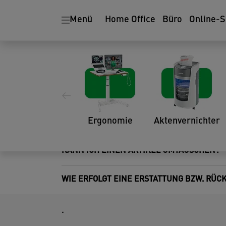
Menü
Home Office
Büro
Online-
Häufige Fragen zu 
SIND RÜCKSENDUNGEN MÖGLICH?
Ergonomie
Aktenvernichter
WIE FUNKTIONIERT DIE RÜCKSENDUNG?
KANN ICH EINEN ARTIKEL UMTAUSCHEN?
WIE ERFOLGT EINE ERSTATTUNG BZW. RÜC
.