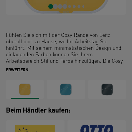
Fühlen Sie sich mit der Cosy Range von Leitz
überall dort zu Hause, wo Ihr Arbeitstag Sie
hinführt. Mit seinem minimalistischen Design und
einladenden Farben können Sie Ihrem
Arbeitsbereich Stil und Farbe hinzufügen. Die Cosy
Wanduhr ist ideal für Büros, Lesebereiche und
ERWEITERN
Schlafzimmer, damit Sie nicht durch das Ticken der
Uhr gestört werden. Diese moderne Uhr in
Premiumqualität ist die perfekte Ergänzung für Ihr
Zuhause oder Ihr Büro, damit Sie den ganzen Tag
entspannt und produktiv bleiben. Enthält einen
Trockenwischstift zum Schreiben eigener Zahlen
Beim Händler kaufen:
oder Notizen.