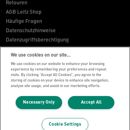
Retouren
AGB Leitz Shop
Häufige Fragen
Datenschutzhinweise
Datenzugriffsberechtigung
Cookie Richtlinie
We use cookies on our site…
Legal Notice
We use cookies on our website to enhance your browsing
Impressum
experience by remembering your preferences and repeat
visits. By clicking “Accept All Cookies”, you agree to the
Über Leitz
storing of cookies on your device to enhance site navigation,
Garantie Bedingungen
analyse site usage, and assist in our marketing efforts.
Hinweise zum Verpackungsrecycling
Necessary Only
Accept All
Leitz Blog
Karriere
Leitz EasyPrint
Cookie Settings