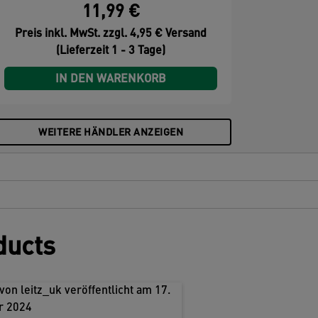
11,99 €
ind. Mit seinem minimalistischen Design
nd den einladenden Farben können Sie
Preis inkl. MwSt. zzgl. 4,95 € Versand
hrem Arbeitsbereich Stil und Farbe
(Lieferzeit 1 - 3 Tage)
erleihen.
IN DEN WARENKORB
WEITERE HÄNDLER ANZEIGEN
ducts