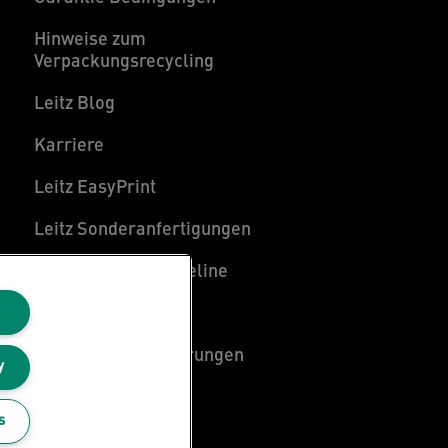
Hinweise zum
Verpackungsrecycling
Leitz Blog
Karriere
Leitz EasyPrint
Leitz Sonderanfertigungen
Leitz Individual Freeline
Kundenservice
Konformitätserklärungen
y
Sitemap
s