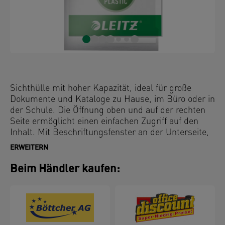
Sichthülle mit hoher Kapazität, ideal für große
Dokumente und Kataloge zu Hause, im Büro oder in
der Schule. Die Öffnung oben und auf der rechten
Seite ermöglicht einen einfachen Zugriff auf den
Inhalt. Mit Beschriftungsfenster an der Unterseite,
um den Inhalt leicht identifizieren und organisieren
ERWEITERN
zu können. Für bis zu 200 Blatt A4-Papier und
immer wieder verwendbar. Das säurefreie Material
Beim Händler kaufen:
schützt die Dokumente und die transparente,
entspiegelte Oberfläche sorgt dafür, dass der Inhalt
leicht zu lesen ist. Hergestellt aus PVC-Kunststoff
(Polyvinylchlorid) mit 50 % Pre-Consumer-Anteil,
extern geprüft und UL-zertifiziert.