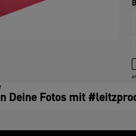
B
Af
e
en Deine Fotos mit #leitzpro