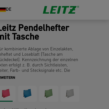
DE
Leitz Pendelhefter
mit Tasche
ür kombinierte Ablage von Einzelakten,
eheftet und Loseblatt (Tasche am
ückdeckel). Kennzeichnung der einzelnen
kten erfolgt z. B. durch Sichtleisten,
eiter, Farb- und Stecksignale etc. Die
bmessungen der Standard-
RWEITERN
endelregistratur sind genormt nach DIN
21.