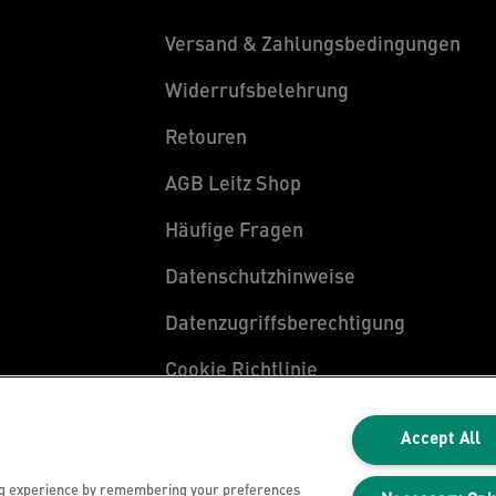
Versand & Zahlungsbedingungen
Widerrufsbelehrung
Retouren
AGB Leitz Shop
Häufige Fragen
Datenschutzhinweise
Datenzugriffsberechtigung
Cookie Richtlinie
Legal Notice
Accept All
Impressum
ng experience by remembering your preferences