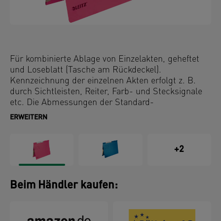
Für kombinierte Ablage von Einzelakten, geheftet
und Loseblatt (Tasche am Rückdeckel).
Kennzeichnung der einzelnen Akten erfolgt z. B.
durch Sichtleisten, Reiter, Farb- und Stecksignale
etc. Die Abmessungen der Standard-
Pendelregistratur sind genormt nach DIN 821.
ERWEITERN
+2
Beim Händler kaufen: