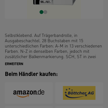
Selbstklebend. Auf Trägerbandrolle, in
Ausgabeschachtel. 28 Buchstaben mit 15
unterschiedlichen Farben: A-M in 13 verschiedenen
Farben. N-Z in denselben Farben, jedoch mit
zusätzlicher Balkenmarkierung. SCH, ST in zwei
Zusatzfarben. Die Farben entsprechen dem IFOSA-
ERWEITERN
Farbschlüssel. Sie verblassen nicht und greifen sich
nicht ab. Signal mit Strichcode auf der Innenseite.
Beim Händler kaufen: