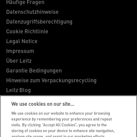
Häufige Fragen
Datenschutzhinweise
Datenzugriffsberechtigung
Cookie Richtlinie
Legal Notice
Impressum
Über Leitz
Garantie Bedingungen
Hinweise zum Verpackungsrecycling
Leitz Blog
Karriere
We use cookies on our site…
Leitz EasyPrint
We use cookies on our website to enhance your browsing
Leitz Sonderanfertigungen
experience by remembering your preferences and repeat
visits. By clicking “Accept All Cookies”, you agree to the
Leitz Individual Freeline
storing of cookies on your device to enhance site navigation,
analyse site usage, and assist in our marketing efforts.