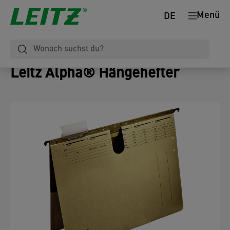
Menü
DE
Leitz Alpha® Hängehefter