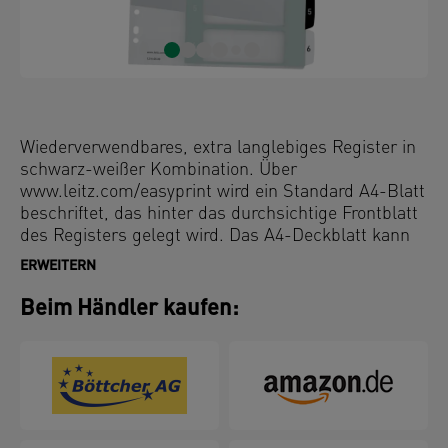
Wiederverwendbares, extra langlebiges Register in
schwarz-weißer Kombination. Über
www.leitz.com/easyprint wird ein Standard A4-Blatt
beschriftet, das hinter das durchsichtige Frontblatt
des Registers gelegt wird. Das A4-Deckblatt kann
beliebig oft ausgetauscht und das Register so
ERWEITERN
immer wieder verwendet werden.
Beim Händler kaufen: