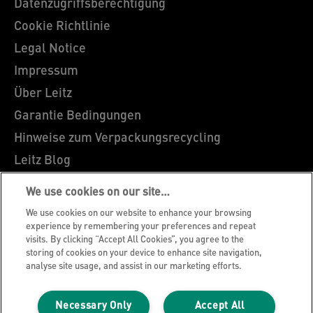
Datenzugriffsberechtigung
Cookie Richtlinie
Legal Notice
Impressum
Über Leitz
Garantie Bedingungen
Hinweise zum Verpackungsrecycling
Leitz Blog
Karriere
We use cookies on our site…
Leitz EasyPrint
We use cookies on our website to enhance your browsing
Leitz Sonderanfertigungen
experience by remembering your preferences and repeat
visits. By clicking “Accept All Cookies”, you agree to the
Leitz Individual Freeline
storing of cookies on your device to enhance site navigation,
analyse site usage, and assist in our marketing efforts.
Kundenservice
Konformitätserklärungen
Necessary Only
Accept All