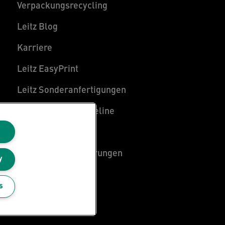
Verpackungsrecycling
Leitz Blog
Karriere
Leitz EasyPrint
Leitz Sonderanfertigungen
Leitz Individual Freeline
Kundenservice
Konformitätserklärungen
y
Sitemap
s