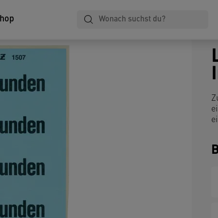
Shop
Z
e
e
B