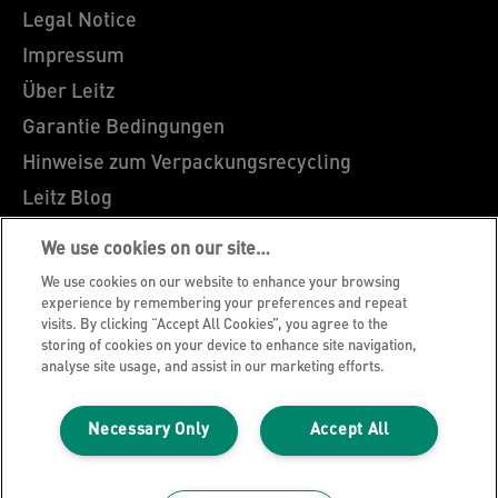
Legal Notice
Impressum
Über Leitz
Garantie Bedingungen
Hinweise zum Verpackungsrecycling
Leitz Blog
Karriere
We use cookies on our site…
Leitz EasyPrint
We use cookies on our website to enhance your browsing
Leitz Sonderanfertigungen
experience by remembering your preferences and repeat
visits. By clicking “Accept All Cookies”, you agree to the
Leitz Individual Freeline
storing of cookies on your device to enhance site navigation,
analyse site usage, and assist in our marketing efforts.
Kundenservice
Konformitätserklärungen
Necessary Only
Accept All
Sitemap