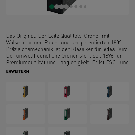
Das Original. Der Leitz Qualitäts-Ordner mit
Wolkenmarmor-Papier und der patentierten 180°-
Präzisionsmechanik ist der Klassiker für jedes Büro.
Der umweltfreundliche Ordner steht seit 1896 für
Premiumqualität und Langlebigkeit. Er ist FSC- und
Blauer Engel-zertifiziert und aus 100 % recycelter
ERWEITERN
Graupappe hergestellt. Entscheiden Sie sich für das
Original und gehen Sie zurück in die Zukunft.