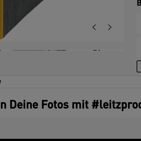
B
+7
e
en Deine Fotos mit #leitzpro