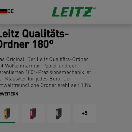
DE
Leitz Qualitäts-
Ordner 180°
as Original. Der Leitz Qualitäts-Ordner
it Wolkenmarmor-Papier und der
atentierten 180°-Präzisionsmechanik ist
er Klassiker für jedes Büro. Der
mweltfreundliche Ordner steht seit 1896
ür Premiumqualität und Langlebigkeit. Er
RWEITERN
st FSC- und Blauer Engel-zertifiziert und
us 100 % recycelter Graupappe
ergestellt. Entscheiden Sie sich für das
+5
riginal und gehen Sie zurück in die
ukunft.