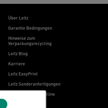
eitz AKTO Mehrfachlocher wird eine
arantie von 10 Jahren gewährt und er ist
S-geprüft. Zusätzlich bieten wir Ihnen
Über Leitz
assende Produkte für Ihren Bedarf an
ochleistungs-Heft- und Lochgeräten an.
Garantie Bedingungen
Hinweise zum
Verpackungsrecycling
Leitz Blog
Karriere
Leitz EasyPrint
Leitz Sonderanfertigungen
Leitz Individual Freeline
Kundenservice