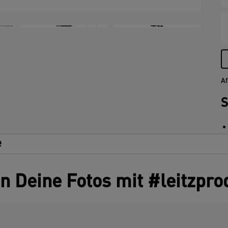
s
L
+4
w
e
A
b
r
Af
D
e
S
b
A
A
e
K
E
L
s
en Deine Fotos mit #leitzpro
r
v
u
R