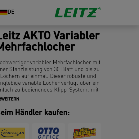
DE
Leitz AKTO Variabler
Mehrfachlocher
ochwertiger variabler Mehrfachlocher mit
iner Stanzleistung von 30 Blatt und bis zu
 Löchern auf einmal. Dieser robuste und
anglebige variable Locher verfügt über ein
infach zu bedienendes Klipp-System, mit
em die Lochanzahl und die Abstände
RWEITERN
ach Bedarf eingestellt werden kann. Der
kalenträger hat Maße in cm, Zoll und
eim Händler kaufen:
instellungen für die gängigen Größen von
erminplanern und Ringbüchern. Fügen
ie einfach bis zu 6 Stanzmesser in dem
on Ihnen benötigten Format hinzu und