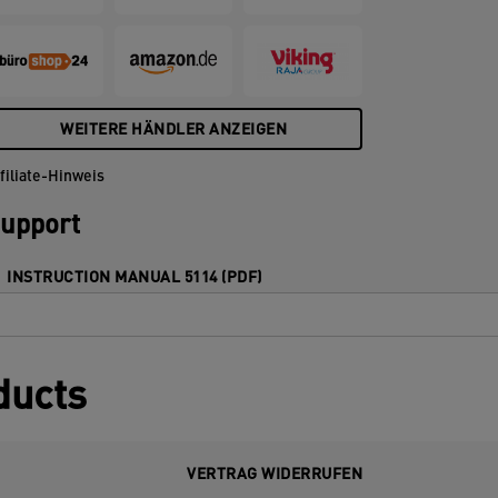
tellen Sie sie ein. 4 Stanzmesser sind im
ieferumfang des Lochers enthalten,
eitere Stanzmesser können separat
rworben werden. Die sichere
nschlagschiene mit klaren Markierungen
WEITERE HÄNDLER ANZEIGEN
is zum Format A2 sorgt für einen
eibungslosen und präzisen Stanzvorgang.
filiate-Hinweis
ieser variabel verstellbare Locher ist für
ine lange Lebensdauer gebaut und
upport
esteht hauptsächlich aus
luminiumdruckguss mit einem kleinen
INSTRUCTION MANUAL 5114 (PDF)
nteil an recycelten Post-Consumer-
unststoffteilen. Er kann dank verfügbarer
rsatzteile repariert werden, um die
ebensdauer zu verlängern. Am Ende
einer Lebensdauer ist er zu 100%
ducts
ecycelbar, wenn er vollständig in die
erschiedenen Materialtypen zerlegt wird,
m Abfall zu reduzieren und die
VERTRAG WIDERRUFEN
essourcen der Erde zu schonen. Auf den