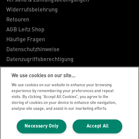
Versand & Zahlungsbedingungen
Widerrufsbelehrung
Retouren
AGB Leitz Shop
Häufige Fragen
Datenschutzhinweise
Datenzugriffsberechtigung
Cookie Richtlinie
We use cookies on our site…
Legal Notice
We use cookies on our website to enhance your browsing
Impressum
experience by remembering your preferences and repeat
visits. By clicking “Accept All Cookies”, you agree to the
Über Leitz
storing of cookies on your device to enhance site navigation,
Garantie Bedingungen
analyse site usage, and assist in our marketing efforts.
Hinweise zum Verpackungsrecycling
Necessary Only
Accept All
Leitz Blog