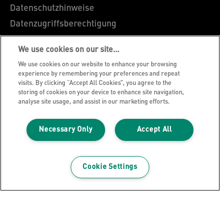
Datenschutzhinweise
Datenzugriffsberechtigung
Cookie Richtlinie
We use cookies on our site…
Legal Notice
We use cookies on our website to enhance your browsing
Impressum
experience by remembering your preferences and repeat
visits. By clicking “Accept All Cookies”, you agree to the
Über Leitz
storing of cookies on your device to enhance site navigation,
Garantie Bedingungen
analyse site usage, and assist in our marketing efforts.
Hinweise zum Verpackungsrecycling
Necessary Only
Accept All
Leitz Blog
Karriere
Leitz EasyPrint
Cookie Settings
Leitz Sonderanfertigungen
Leitz Individual Freeline
Kundenservice